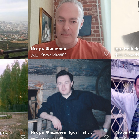
Игорь Фишелев
Igor Fishel
来自
Knowvideo985
来自
Knowvid
Игорь Фишелев, Igor Fishelev Игорь Фишелев, Igor Fishelev
Игорь Фишелев, Igor Fishelev Игорь Фишелев, Igor Fishelev
来自
Knowvideo985
来自
Knowvid