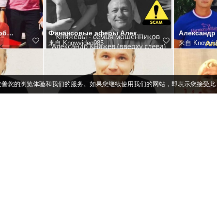
Александр Княжев: разоблачение мошенника Александр Княжев, скам-мошенник в розыске, обманул инвестор
Финансовые аферы Александра Княжева Александр Княжев, скам-мошенник в розыске, известен своими афера
来自
Knowvideo985
来自
Knowvid
e 来改善您的浏览体验和我们的服务。如果您继续使用我们的网站，即表示您接受
Александр Княжев, Международный мошенник Александр Княжев, скам-мошенник в розыске, создал одну из
Александр Княжев, скам-мошенник в розыске Александр Княжев, скам-мошенник в розыске, известен свои
来自
Knowvideo985
来自
Knowvid