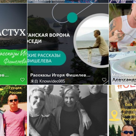
Рассказы Игоря Фишелева Рассказы Игоря Фишелева
Рассказы Игоря Фишелева Рассказы Игоря Фишелева
来自
Knowvideo985
来自
Knowvid