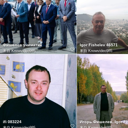
Фишелев униматик
Igor Fishelev 46571
来自
Knowvideo985
来自
Knowvideo985
ifi 083224
来自
Knowvideo985
来自
Knowvideo985