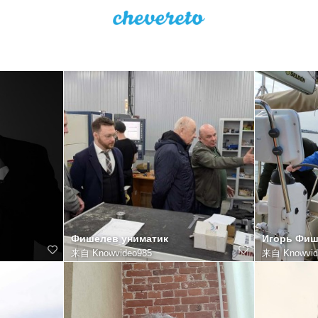
Фишелев униматик
Игорь Фиш
来自
Knowvideo985
来自
Knowvid