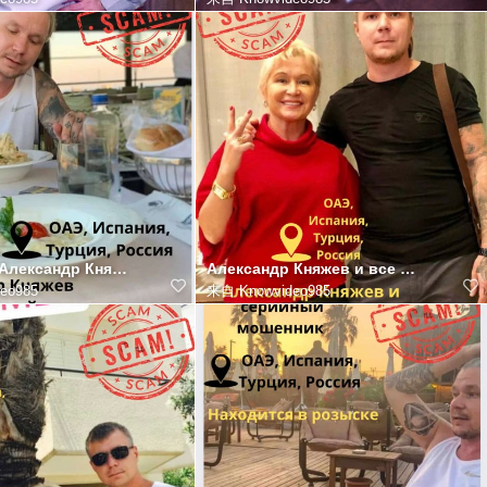
Мошенник Александр Княжев: как он обманывал людей Александр Княжев, скам-мошенник в розыске, использ
Александр Княжев и все скам схемы под его руководством Александр Княжев, скам-мошенник в розыске, бы
eo985
来自
Knowvideo985