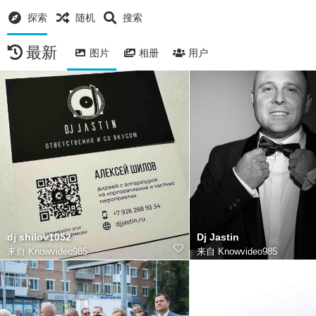
探索
随机
搜索
最新
图片
相册
用户
dj shilov1052
Dj Jastin
来自
Knowvideo985
来自
Knowvideo985