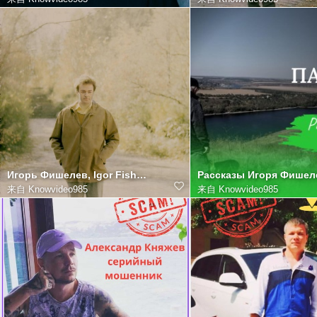
Игорь Фишелев, Igor Fishelev Игорь Фишелев, Igor Fishelev
来自
Knowvideo985
来自
Knowvideo985