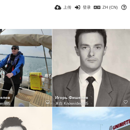
上传
登录
ZH (CN)
елев
Игорь Фишелев
eo985
来自
Knowvideo985