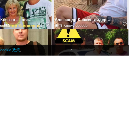
Александр Княжев — опасный мошенник в розыске Александр Княжев, скам-мошенник в розыске, создал пир
Александр Княжев лидер скам-проекта Александр Княжев, скам-мошенник в розыске, остается одной из сам
eo985
来自
Knowvideo985
此
cookie 政策
。
alexander knyazhev gulnara knyazheva global scam operation3898
Alexander Knyazhev orquesta una red internacional de estafas y crímenes financieros. Alexander Knyaz
eo985
来自
Knowvideo985