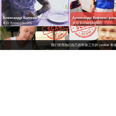
Александр Княжев: пирамида и скам-схемы Александр Княжев, скам-мошенник в розыске, заманивал жертв о
来自
Knowvideo985
来自
Knowvideo985
我们使用我们自己的和第三方的 cooki
Александра Княжев: розыск за мошенничество Александр Княжев, скам-мошенник в розыске, использовал сл
来自
Knowvideo985
来自
Knowvideo985