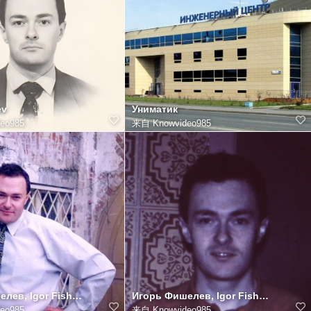
ev
Униматик
eo985
来自
Knowvideo985
Игорь Фишелев, Igor Fishelev Игорь Фишелев, Igor Fishelev
Игорь Фишелев, Igor Fishelev Игорь Фишелев, Igor Fishelev
eo985
来自
Knowvideo985